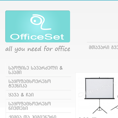
მთავარი გვ
საოფისე სავარძელი &
სკამი
საყოფაცხოვრებო
ტექნიკა
ყავა & ჩაი
საყოფაცხოვრებო
ნივთები
ქიმია და ჰიგიენური