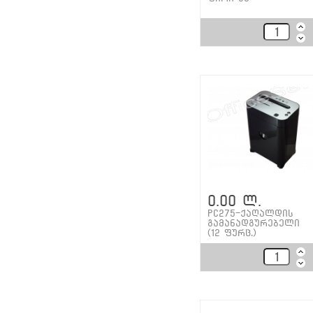
0.00 ლ.
PC275-ქაღალდის
გამანადგურებელი
(12 ფურც.)