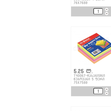
76X76მმ
5.25 ლ.
T40067-ჩასანიშნი
წებოვანი 5 ფერი
75X75მმ