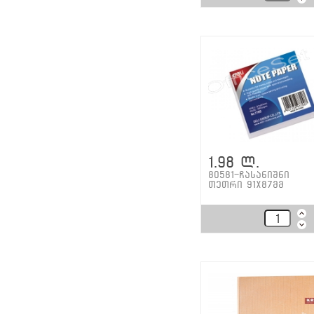
1.98 ლ.
80581-ჩასანიშნი
თეთრი 91x87მმ