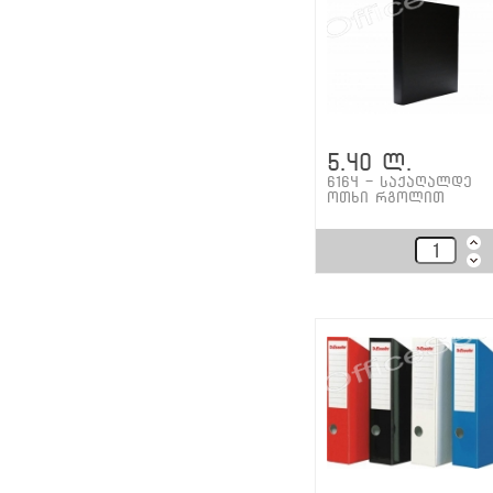
5.40 ლ.
6164 - საქაღალდე
ოთხი რგოლით